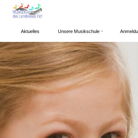
Zum
Inhalt
springen
Aktuelles
Unsere Musikschule
Anmeldu
Willkommen
bei der
Musikschule
des
Landkreises
Hof