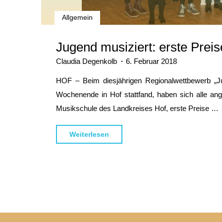
Allgemein
Jugend musiziert: erste Prei
Claudia Degenkolb
6. Februar 2018
HOF – Beim diesjährigen Regionalwettbewerb „J
Wochenende in Hof stattfand, haben sich alle ang
Musikschule des Landkreises Hof, erste Preise …
"Jugend
Weiterlesen
musiziert:
erste
Preise
durchweg!"