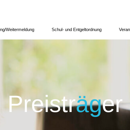
ng/Weitermeldung
Schul- und Entgeltordnung
Veran
P
r
e
i
s
t
r
ä
g
e
r