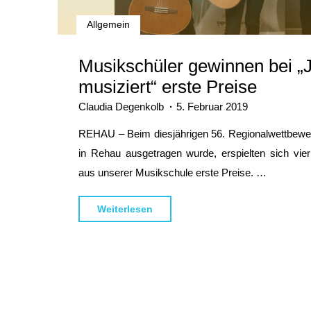
Allgemein
Musikschüler gewinnen bei „
musiziert“ erste Preise
Claudia Degenkolb
5. Februar 2019
REHAU – Beim diesjährigen 56. Regionalwettbewer
in Rehau ausgetragen wurde, erspielten sich vi
aus unserer Musikschule erste Preise. …
"Musikschüler
Weiterlesen
gewinnen
bei
„Jugend
musiziert“
erste