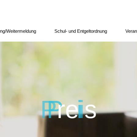
ng/Weitermeldung
Schul- und Entgeltordnung
Veran
P
P
r
e
i
i
s