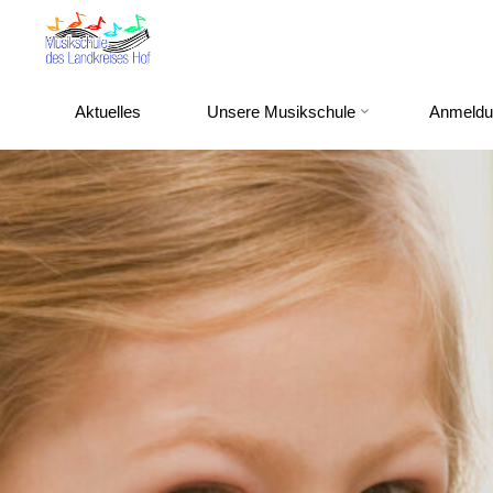
Zum
Inhalt
springen
Aktuelles
Unsere Musikschule
Anmeldu
Willkommen
bei der
Musikschule
des
Landkreises
Hof