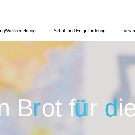
ng/Weitermeldung
Schul- und Entgeltordnung
Veran
n
B
r
r
o
t
f
ü
ü
r
d
i