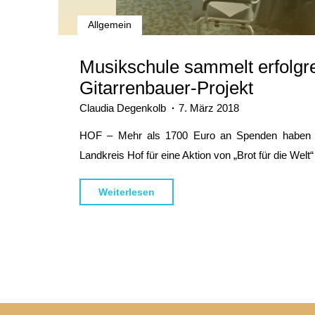
Allgemein
Musikschule sammelt erfolgre
Gitarrenbauer-Projekt
Claudia Degenkolb
7. März 2018
HOF – Mehr als 1700 Euro an Spenden haben A
Landkreis Hof für eine Aktion von „Brot für die Welt
"Musikschule
Weiterlesen
sammelt
erfolgreich
für
Gitarrenbauer-
Projekt"