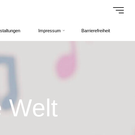
staltungen
Impressum
Barrierefreiheit
e
W
e
l
t