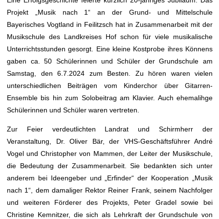
Eine Erfolgsgeschichte feierte kürzlich 20-jähriges Jubiläum. Das
Projekt „Musik nach 1“ an der Grund- und Mittelschule
Bayerisches Vogtland in Feilitzsch hat in Zusammenarbeit mit der
Musikschule des Landkreises Hof schon für viele musikalische
Unterrichtsstunden gesorgt. Eine kleine Kostprobe ihres Könnens
gaben ca. 50 Schülerinnen und Schüler der Grundschule am
Samstag, den 6.7.2024 zum Besten. Zu hören waren vielen
unterschiedlichen Beiträgen vom Kinderchor über Gitarren-
Ensemble bis hin zum Solobeitrag am Klavier. Auch ehemalihge
Schülerinnen und Schüler waren vertreten.
Zur Feier verdeutlichten Landrat und Schirmherr der
Veranstaltung, Dr. Oliver Bär, der VHS-Geschäftsführer André
Vogel und Christopher von Mammen, der Leiter der Musikschule,
die Bedeutung der Zusammenarbeit. Sie bedankten sich unter
anderem bei Ideengeber und „Erfinder“ der Kooperation „Musik
nach 1“, dem damaliger Rektor Reiner Frank, seinem Nachfolger
und weiteren Förderer des Projekts, Peter Gradel sowie bei
Christine Kemnitzer, die sich als Lehrkraft der Grundschule von