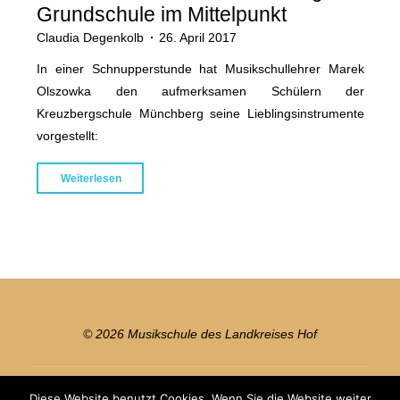
Grundschule im Mittelpunkt
Claudia Degenkolb
26. April 2017
In einer Schnupperstunde hat Musikschullehrer Marek
Olszowka den aufmerksamen Schülern der
Kreuzbergschule Münchberg seine Lieblingsinstrumente
vorgestellt:
"Blasinstrumente
Weiterlesen
an
Münchberger
Grundschule
im
Mittelpunkt"
© 2026 Musikschule des Landkreises Hof
Diese Website benutzt Cookies. Wenn Sie die Website weiter