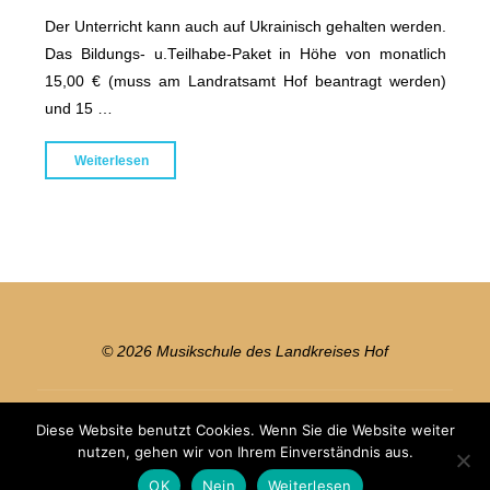
Der Unterricht kann auch auf Ukrainisch gehalten werden.
Das Bildungs- u.Teilhabe-Paket in Höhe von monatlich
15,00 € (muss am Landratsamt Hof beantragt werden)
und 15 …
"Gitarrenunterricht
Weiterlesen
am
Gymnasium
in
Münchberg
mit
Dmytri
Basarab"
© 2026 Musikschule des Landkreises Hof
Diese Website benutzt Cookies. Wenn Sie die Website weiter
Präsentiert von
Bravada
&
WordPress
.
nutzen, gehen wir von Ihrem Einverständnis aus.
OK
Nein
Weiterlesen