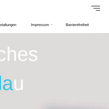
staltungen
Impressum
Barrierefreiheit
c
h
e
s
l
a
u